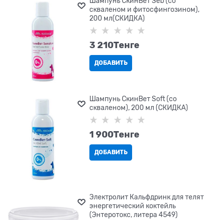
Шампунь СкинВет Seb (со
скваленом и фитосфингозином),
200 мл(СКИДКА)
3 210
Tенге
ДОБАВИТЬ
Шампунь СкинВет Soft (со
скваленом), 200 мл (СКИДКА)
1 900
Tенге
ДОБАВИТЬ
Электролит Кальфдринк для телят
энергетический коктейль
(Энтеротокс, литера 4549)