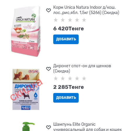
Корм Unica Natura Indoor д/кош.
лос.,рис,ябл. 1,5кг (5266) (Скидка)
6 420
Tенге
ДОБАВИТЬ
Диронет спот-он для щенков
(Скидка)
2 285
Tенге
ДОБАВИТЬ
Шампунь Elite Organic
универсальный для собак и кошек