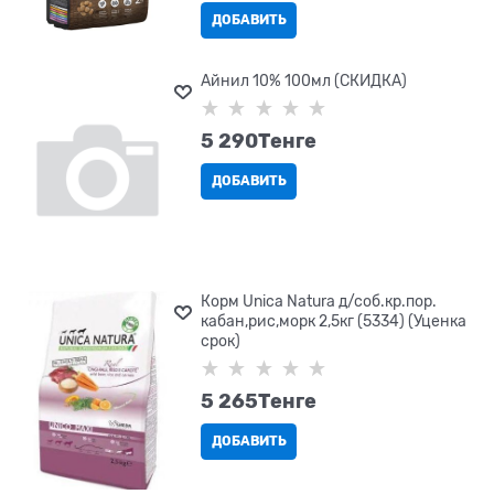
ДОБАВИТЬ
Айнил 10% 100мл (СКИДКА)
5 290
Tенге
ДОБАВИТЬ
Корм Unica Natura д/соб.кр.пор.
кабан,рис,морк 2,5кг (5334) (Уценка
срок)
5 265
Tенге
ДОБАВИТЬ