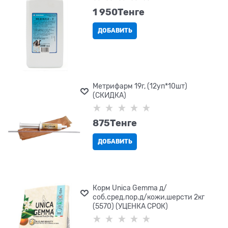
1 950
Tенге
ДОБАВИТЬ
Метрифарм 19г, (12уп*10шт)
(СКИДКА)
875
Tенге
ДОБАВИТЬ
Корм Unica Gemma д/
соб.сред.пор.д/кожи,шерсти 2кг
(5570) (УЦЕНКА СРОК)