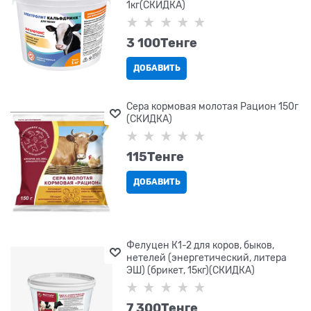
1кг(СКИДКА)
3 100
Tенге
ДОБАВИТЬ
Сера кормовая молотая Рацион 150г
(СКИДКА)
115
Tенге
ДОБАВИТЬ
Фелуцен К1-2 для коров, быков,
нетелей (энергетический, литера
ЭШ) (брикет, 15кг)(СКИДКА)
7 300
Tенге