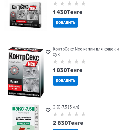
1 430
Tенге
ДОБАВИТЬ
КонтрСекс Neo капли для кошек и
сук
1 830
Tенге
ДОБАВИТЬ
ЭКС-7,5 (3 мл)
2 830
Tенге