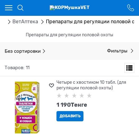
Ваш город - Костанай,
угадали?
ДА
НЕТ
ог
ВетАптека
Препараты для регуляции половой ох
Препараты для регуляции половой охоты
Без сортировки
Фильтры
Товаров: 11
Четыре с хвостиком 10 табл. (для
регуляции половой охоты)
1 190
Tенге
ДОБАВИТЬ