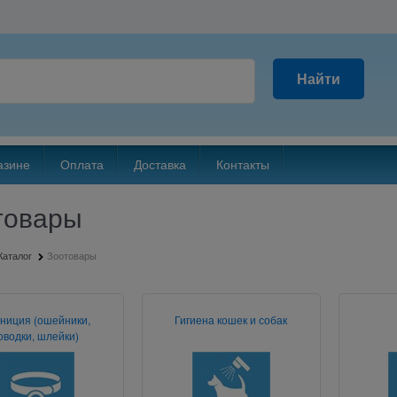
Найти
азине
Оплата
Доставка
Контакты
товары
Каталог
Зоотовары
ниция (ошейники,
Гигиена кошек и собак
оводки, шлейки)