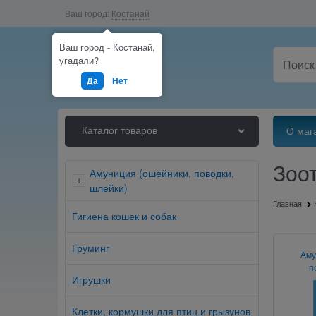
Ваш город:
Костанай
Ваш город - Костанай,
угадали?
Да
Нет
Каталог товаров
О маг
Зоо
Амуниция (ошейники, поводки,
+
шлейки)
Главная
Гигиена кошек и собак
Груминг
Аму
п
Игрушки
Клетки, кормушки для птиц и грызунов