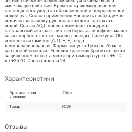
антисептическое, заживляющее, успокаивающее и
смягчающее действие. Крем-гель рекомендован для
полноценного ухода за обезвоженной и поврежденной
кожей рук. Способ применения Наносить необходимое
количество на кожу рук после каждого контакта с
водой. Состав АСД, масло оливковое, глицерин,
натуральный экстракт листьев березы, липофолк, масло
какао, карбопол, катон, масло лаванды, Coenzyme Q10,
комплекс витаминов (A, D, E, F), вода
деминерализованная. Форма выпуска Тубы по 75 мл в
картонной упаковке. Условия хранения Хранить в сухом
защищенном от света месте при температуре от +5 °С
до +25 °С. Срок годности 24
Характеристики
Оригинальная
40фл
упаковка
Товар
МДЖ
Отзывы