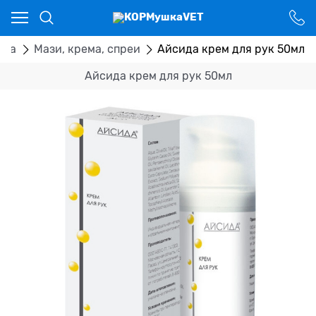
Ваш город - Костанай,
угадали?
ДА
НЕТ
ека
Мази, крема, спреи
Айсида крем для рук 50мл
Айсида крем для рук 50мл