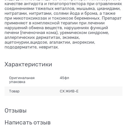
качестве антидота и гепатопротектора при отравлениях
соединениями тяжелых металлов, мышьяка, цианидами,
нитратами, нитритами, солями йода и брома, а также
при микотоксикозах и токсикозе беременных. Препарат
применяют в комплексной терапии при лечении
нарушений обмена веществ, нарушениях функций
печени (печеночная кома), уремическом синдроме,
аллергических дерматитах, экземах,
ацетонурии,ацидозе, агалактии, анорексии,
пододерматите, невритах.
Характеристики
Оригинальная
45фл
упаковка
Товар
СХ ЖИВ-Е
Отзывы
Написать отзыв