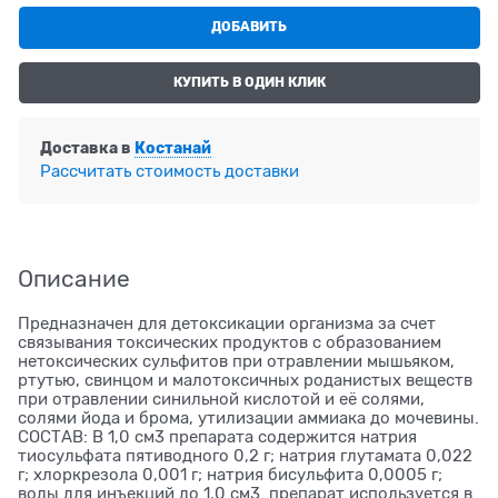
ДОБАВИТЬ
КУПИТЬ В ОДИН КЛИК
Доставка в
Костанай
Рассчитать стоимость доставки
Описание
Предназначен для детоксикации организма за счет
связывания токсических продуктов с образованием
нетоксических сульфитов при отравлении мышьяком,
ртутью, свинцом и малотоксичных роданистых веществ
при отравлении синильной кислотой и её солями,
солями йода и брома, утилизации аммиака до мочевины.
СОСТАВ: В 1,0 см3 препарата содержится натрия
тиосульфата пятиводного 0,2 г; натрия глутамата 0,022
г; хлоркрезола 0,001 г; натрия бисульфита 0,0005 г;
воды для инъекций до 1,0 см3. препарат используется в