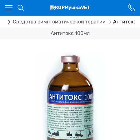
Ваш город - Костанай,
угадали?
ДА
НЕТ
ка
Средства симптоматической терапии
Антитокс 
Антитокс 100мл