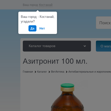
Ваш город:
Костанай
Ваш город - Костанай,
угадали?
Да
Нет
Каталог товаров
О маг
Азитронит 100 мл.
Главная
Каталог
ВетАптека
Антибактериальные и жаропони