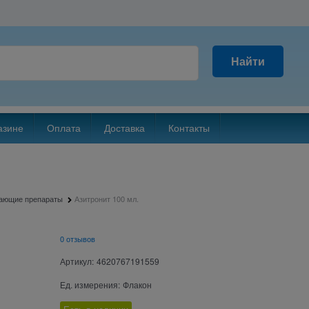
Найти
азине
Оплата
Доставка
Контакты
жающие препараты
Азитронит 100 мл.
0 отзывов
Артикул:
4620767191559
Ед. измерения:
Флакон