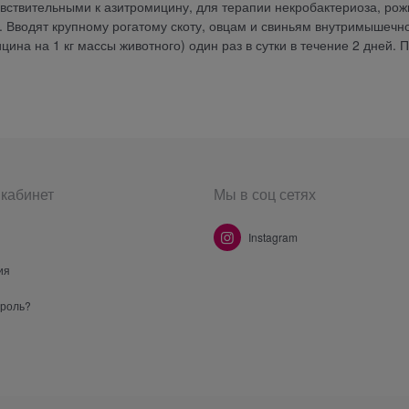
вствительными к азитромицину, для терапии некробактериоза, рож
 Вводят крупному рогатому скоту, овцам и свиньям внутримышечно
цина на 1 кг массы животного) один раз в сутки в течение 2 дней. 
кабинет
Мы в соц сетях
Instagram
ия
ароль?