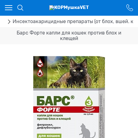
Ваш город - Костанай,
угадали?
ДА
НЕТ
ка
Инсектоакарицидные препараты (от блох, вшей. кл
Барс Форте капли для кошек против блох и
клещей