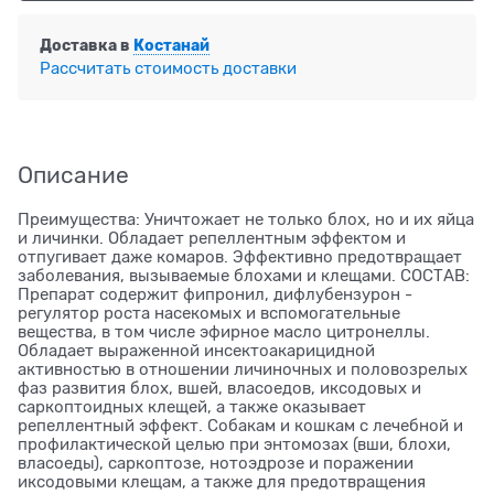
Доставка в
Костанай
Рассчитать стоимость доставки
Описание
Преимущества: Уничтожает не только блох, но и их яйца
и личинки. Обладает репеллентным эффектом и
отпугивает даже комаров. Эффективно предотвращает
заболевания, вызываемые блохами и клещами. СОСТАВ:
Препарат содержит фипронил, дифлубензурон -
регулятор роста насекомых и вспомогательные
вещества, в том числе эфирное масло цитронеллы.
Обладает выраженной инсектоакарицидной
активностью в отношении личиночных и половозрелых
фаз развития блох, вшей, власоедов, иксодовых и
саркоптоидных клещей, а также оказывает
репеллентный эффект. Собакам и кошкам с лечебной и
профилактической целью при энтомозах (вши, блохи,
власоеды), саркоптозе, нотоэдрозе и поражении
иксодовыми клещам, а также для предотвращения