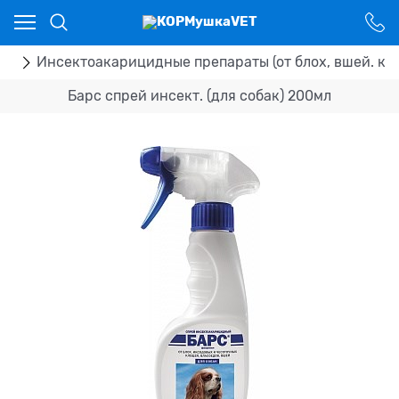
Ваш город - Костанай,
угадали?
ДА
НЕТ
ка
Инсектоакарицидные препараты (от блох, вшей. кл
Барс спрей инсект. (для собак) 200мл