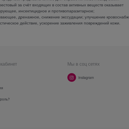
естовый за счёт входящих в состав активных веществ оказывает
рующее, инсектицидное и противопаразитарное;
ивающее, дренажное, снижение экссудации; улучшение кровоснаб
астическое действие, ускорение заживления повреждений кожи.
кабинет
Мы в соц сетях
Instagram
ия
ароль?