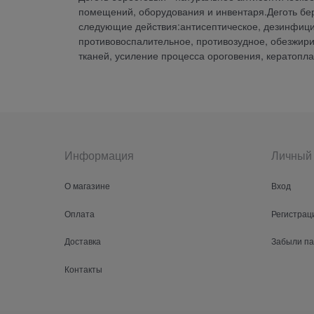
помещений, оборудования и инвентаря.Деготь бер
следующие действия:антисептическое, дезинфици
противовоспалительное, противозудное, обезжир
тканей, усиление процесса ороговения, кератопл
Информация
Личный 
О магазине
Вход
Оплата
Регистрац
Доставка
Забыли п
Контакты