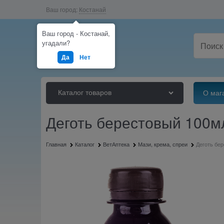
Ваш город:
Костанай
Ваш город - Костанай,
угадали?
Да
Нет
Каталог товаров
О маг
Деготь берестовый 100м
Главная
Каталог
ВетАптека
Мази, крема, спреи
Деготь бе