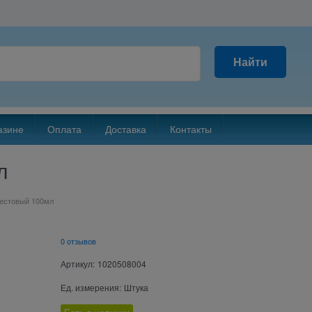
Найти
азине
Оплата
Доставка
Контакты
л
рестовый 100мл
0 отзывов
Артикул:
1020508004
Ед. измерения:
Штука