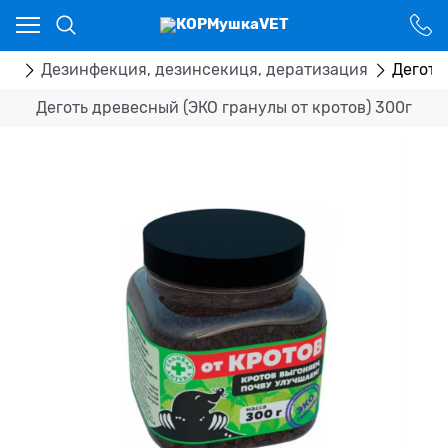
Ваш город - Костанай,
угадали?
ДА
НЕТ
ка
Дезинфекция, дезинсекиця, дератизация
Деготь
Деготь древесный (ЭКО гранулы от кротов) 300г