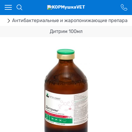
Ваш город - Костанай,
угадали?
ДА
НЕТ
ка
Антибактериальные и жаропонижающие препарат
Дитрим 100мл