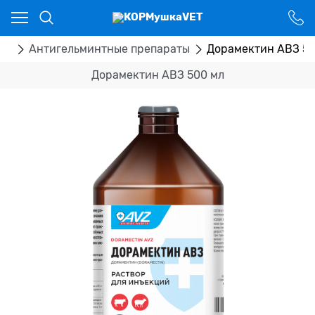
Ваш город - Костанай,
угадали?
ДА
НЕТ
ка
Антигельминтные препараты
Дорамектин АВЗ 50
Дорамектин АВЗ 500 мл