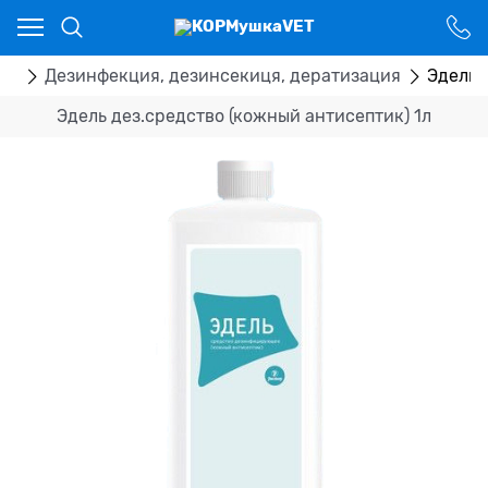
Ваш город - Костанай,
угадали?
ДА
НЕТ
ка
Дезинфекция, дезинсекиця, дератизация
Эдель 
Эдель дез.средство (кожный антисептик) 1л