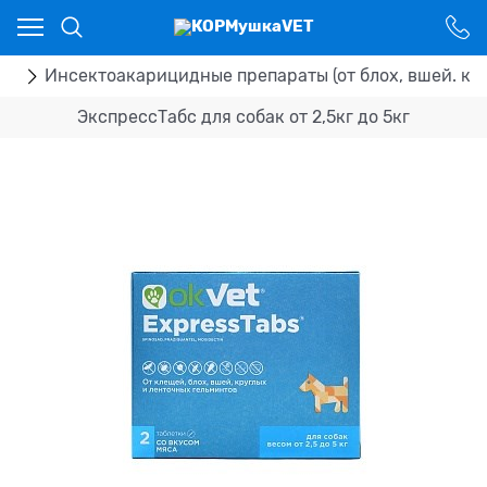
Ваш город - Костанай,
угадали?
ДА
НЕТ
ка
Инсектоакарицидные препараты (от блох, вшей. кл
ЭкспрессТабс для собак от 2,5кг до 5кг