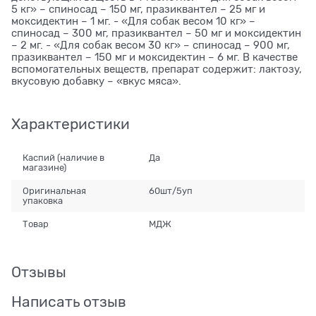
5 кг» – спиносад – 150 мг, празиквантел – 25 мг и
моксидектин – 1 мг. - «Для собак весом 10 кг» –
спиносад – 300 мг, празиквантел – 50 мг и моксидектин
– 2 мг. - «Для собак весом 30 кг» – спиносад – 900 мг,
празиквантел – 150 мг и моксидектин – 6 мг. В качестве
вспомогательных веществ, препарат содержит: лактозу,
вкусовую добавку – «вкус мяса».
Характеристики
Каспий (наличие в
Да
магазине)
Оригинальная
60шт/5уп
упаковка
Товар
МДЖ
Отзывы
Написать отзыв