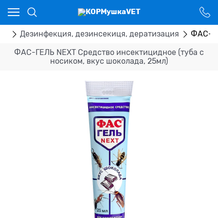
Ваш город - Костанай,
угадали?
ДА
НЕТ
ка
Дезинфекция, дезинсекиця, дератизация
ФАС-ГЕ
ФАС-ГЕЛЬ NEXT Средство инсектицидное (туба с
носиком, вкус шоколада, 25мл)