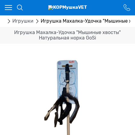
Ваш город - Костанай,
угадали?
ДА
НЕТ
ры
Игрушки
Игрушка Махалка-Удочка "Мышиные хво
Игрушка Махалка-Удочка "Мышиные хвосты"
Натуральная норка GoSi