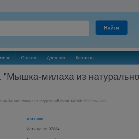
Найти
азине
Оплата
Доставка
Контакты
 "Мышка-милаха из натуральн
очка "Мышка-милаха из натуральной норки" МИККИ 50*3*3см GoSi
0 отзывов
Артикул:
sh-07234