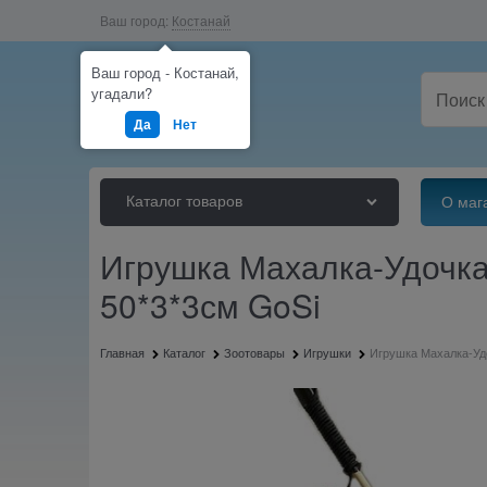
Ваш город:
Костанай
Ваш город - Костанай,
угадали?
Да
Нет
Каталог товаров
О маг
Игрушка Махалка-Удочка
50*3*3см GoSi
Главная
Каталог
Зоотовары
Игрушки
Игрушка Махалка-Уд