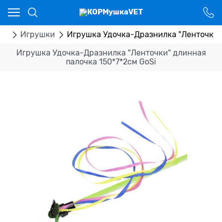
Ваш город - Костанай,
угадали?
ДА
НЕТ
ры
Игрушки
Игрушка Удочка-Дразнилка "Ленточки" 
Игрушка Удочка-Дразнилка "Ленточки" длинная
палочка 150*7*2см GoSi