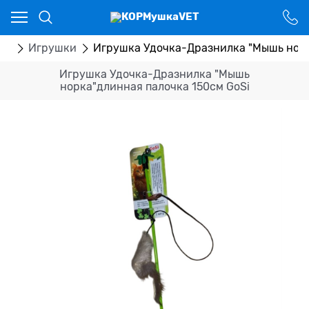
Ваш город - Костанай,
угадали?
ДА
НЕТ
ры
Игрушки
Игрушка Удочка-Дразнилка "Мышь норк
Игрушка Удочка-Дразнилка "Мышь
норка"длинная палочка 150см GoSi