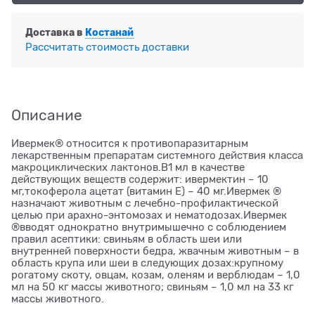
Доставка в
Костанай
Рассчитать стоимость доставки
Описание
Ивермек® относится к противопаразитарным
лекарственным препаратам системного действия класса
макроциклических лактонов.В1 мл в качестве
действующих веществ содержит: ивермектин – 10
мг,токоферола ацетат (витамин Е) – 40 мг.Ивермек ®
назначают животным с лечебно-профилактической
целью при арахно-энтомозах и нематодозах.Ивермек
®вводят однократно внутримышечно с соблюдением
правил асептики: свиньям в область шеи или
внутренней поверхности бедра, жвачным животным – в
область крупа или шеи в следующих дозах:крупному
рогатому скоту, овцам, козам, оленям и верблюдам – 1,0
мл на 50 кг массы животного; свиньям – 1,0 мл на 33 кг
массы животного.