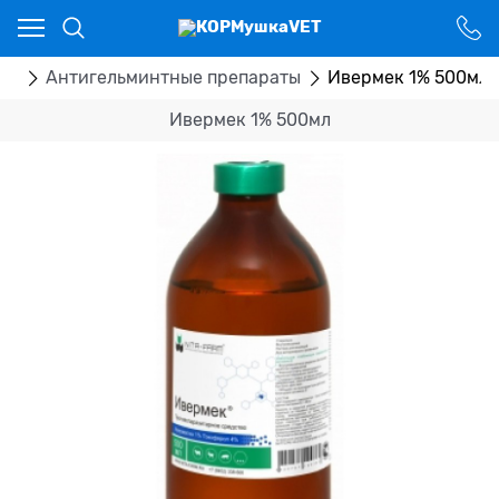
Ваш город - Костанай,
угадали?
ДА
НЕТ
ка
Антигельминтные препараты
Ивермек 1% 500мл
Ивермек 1% 500мл