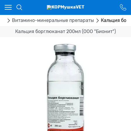
Ваш город - Костанай,
угадали?
ДА
НЕТ
ка
Витамино-минеральные препараты
Кальция борг
Кальция борглюканат 200мл (ООО "Бионит")