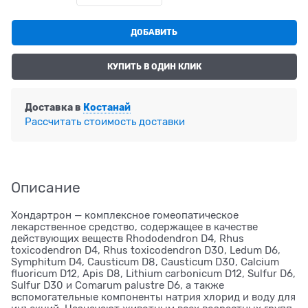
ДОБАВИТЬ
КУПИТЬ В ОДИН КЛИК
Доставка в
Костанай
Рассчитать стоимость доставки
Описание
Хондартрон — комплексное гомеопатическое
лекарственное средство, содержащее в качестве
действующих веществ Rhododendron D4, Rhus
toxicodendron D4, Rhus toxicodendron D30, Ledum D6,
Symphitum D4, Causticum D8, Causticum D30, Calcium
fluoricum D12, Apis D8, Lithium carbonicum D12, Sulfur D6,
Sulfur D30 и Comarum palustre D6, а также
вспомогательные компоненты натрия хлорид и воду для