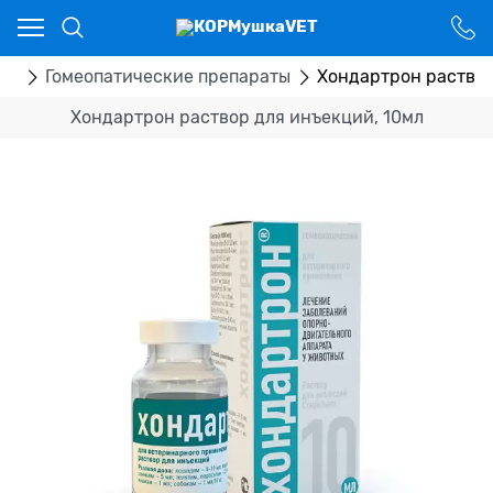
Ваш город - Костанай,
угадали?
ДА
НЕТ
ка
Гомеопатические препараты
Хондартрон раствор
Хондартрон раствор для инъекций, 10мл