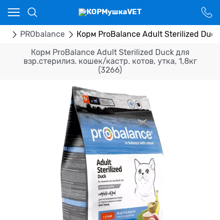
Ваш город - Костанай,
угадали?
ДА
НЕТ
ак
PRObalance
Корм ProBalance Adult Sterilized Duck
Корм ProBalance Adult Sterilized Duck для
взр.стерилиз. кошек/кастр. котов, утка, 1,8кг
(3266)