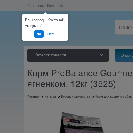
Ваш город:
Костанай
Ваш город - Костанай,
угадали?
Да
Нет
Каталог товаров
О маг
Корм ProBalance Gourmet 
ягненком, 12кг (3525)
Главная
Каталог
Корма и лакомства
Корм для кошек и собак