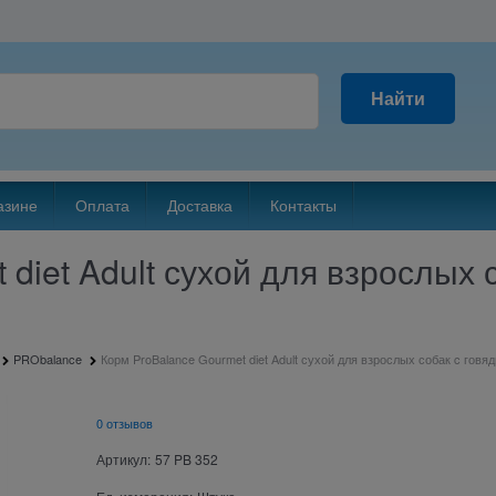
Найти
азине
Оплата
Доставка
Контакты
diet Adult сухой для взрослых 
PRObalance
Корм ProBalance Gourmet diet Adult сухой для взрослых собак c говяд
0 отзывов
Артикул:
57 PB 352