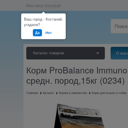
Ваш город:
Костанай
Ваш город - Костанай,
угадали?
Да
Нет
Каталог товаров
О маг
Корм ProBalance Immuno 
средн. пород,15кг (0234)
Главная
Каталог
Корма и лакомства
Корм для кошек и собак