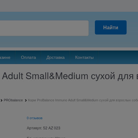
Найти
азине
Оплата
Доставка
Контакты
Adult Small&Medium сухой для 
PRObalance
Корм ProBalance Immuno Adult Small&Medium сухой для взрослых соба
0 отзывов
Артикул:
52 AZ 023