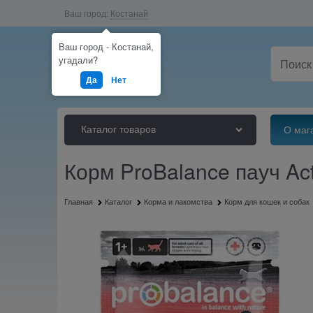
Ваш город:
Костанай
Ваш город - Костанай,
угадали?
Да
Нет
Каталог товаров
О маг
Корм ProBalance пауч Act
Главная
Каталог
Корма и лакомства
Корм для кошек и собак