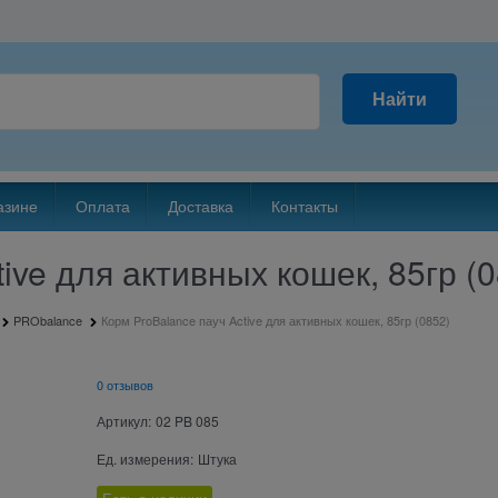
Найти
азине
Оплата
Доставка
Контакты
ive для активных кошек, 85гр (
PRObalance
Корм ProBalance пауч Active для активных кошек, 85гр (0852)
0 отзывов
Артикул:
02 PB 085
Ед. измерения:
Штука