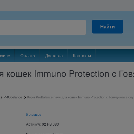
Найти
азине
Оплата
Доставка
Контакты
 кошек Immuno Protection c Гов
PRObalance
Корм ProBalance пауч для кошек Immuno Protection c Говядиной в соус
0 отзывов
Артикул:
02 PB 083