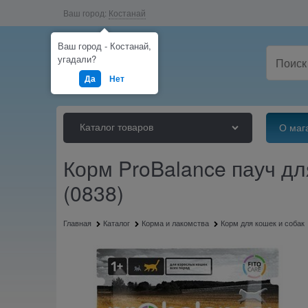
Ваш город:
Костанай
Ваш город - Костанай,
угадали?
Да
Нет
Каталог товаров
О маг
Корм ProBalance пауч для
(0838)
Главная
Каталог
Корма и лакомства
Корм для кошек и собак