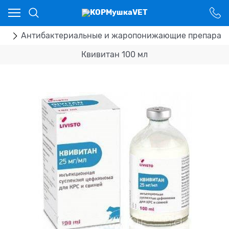
Ваш город - Костанай,
угадали?
ДА
НЕТ
ка
Антибактериальные и жаропонижающие препарат
Квивитан 100 мл