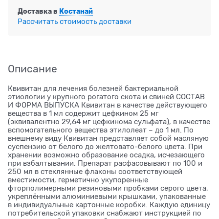
Доставка в
Костанай
Рассчитать стоимость доставки
Описание
Квивитан для лечения болезней бактериальной
этиологии у крупного рогатого скота и свиней СОСТАВ
И ФОРМА ВЫПУСКА Квивитан в качестве действующего
вещества в 1 мл содержит цефкином 25 мг
(эквивалентно 29,64 мг цефкинома сульфата), в качестве
вспомогательного вещества этилолеат – до 1 мл. По
внешнему виду Квивитан представляет собой масляную
суспензию от белого до желтовато-белого цвета. При
хранении возможно образование осадка, исчезающего
при взбалтывании. Препарат расфасовывают по 100 и
250 мл в стеклянные флаконы соответствующей
вместимости, герметично укупоренные
фторполимерными резиновыми пробками серого цвета,
укреплёнными алюминиевыми крышками, упакованные
в индивидуальные картонные коробки. Каждую единицу
потребительской упаковки снабжают инструкцией по