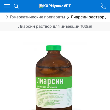
Ваш город - Костанай,
угадали?
ДА
НЕТ
ка
Гомеопатические препараты
Лиарсин раствор дл
Лиарсин раствор для инъекций 100мл