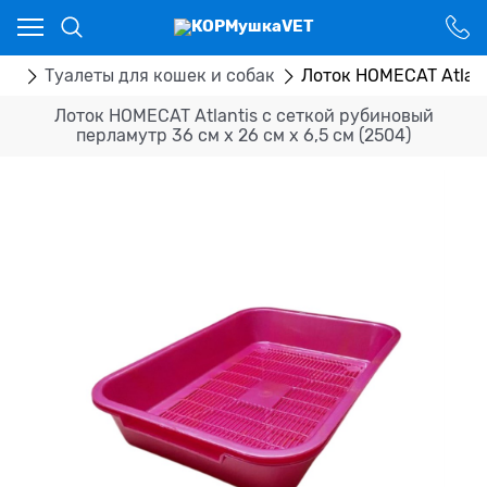
Ваш город - Костанай,
угадали?
ДА
НЕТ
ры
Туалеты для кошек и собак
Лоток HOMECAT Atlant
Лоток HOMECAT Atlantis с сеткой рубиновый
перламутр 36 см х 26 см х 6,5 см (2504)