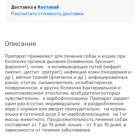
Доставка в
Костанай
Рассчитать стоимость доставки
Описание
Препарат применяют для лечения собак и кошек при
болезнях органов дыхания (пневмония, бронхит,
фарингит), почек и мочевыводящих путей (нефрит,
пиелит, цистит, уретрит), инфекций кожи (пиодермия и
др.), мягких тканей (флегмона и др.), инфицированных
ранах, отитах, сальмонеллезе, колибактериозе,
псевдомонозе, и других болезнях бактериальной и
микоплазмозной этиологии, возбудители которых
чувствительны к марбофлоксацину. Препарат задают
один раз в сутки, индивидуально в раздробленном
виде с кормом или вводят принудительно на корень
языка в суточной дозе 2 мг марбофлоксацина на 1 кг
массы животного. Продолжительность лечения собак
составляет от 7 до 14 дней, кошек - от 3 до 10 дней, в
зависимости от течения заболевания.