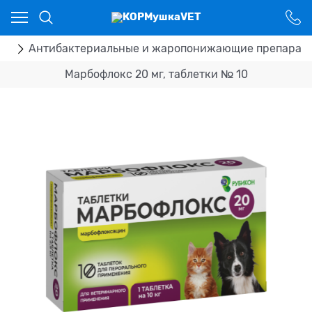
Ваш город - Костанай,
угадали?
ДА
НЕТ
ка
Антибактериальные и жаропонижающие препарат
Марбофлокс 20 мг, таблетки № 10