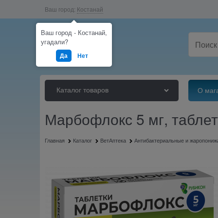
Ваш город:
Костанай
Ваш город - Костанай,
угадали?
Да
Нет
Каталог товаров
О маг
Марбофлокс 5 мг, табле
Главная
Каталог
ВетАптека
Антибактериальные и жаропони