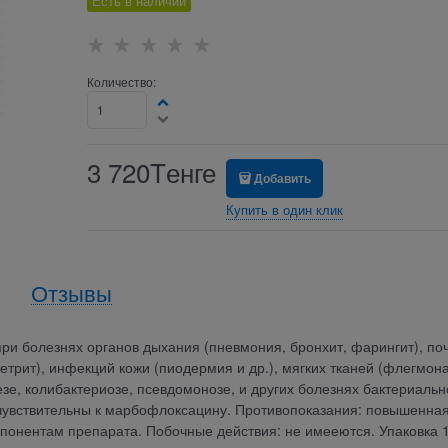
Есть в наличии
Количество:
3 720
Tенге
Добавить
Купить в один клик
Отзывы
ри болезнях органов дыхания (пневмония, бронхит, фарингит), по
етрит), инфекций кожи (пиодермия и др.), мягких тканей (флегмона
зе, колибактериозе, псевдомонозе, и других болезнях бактериальн
 чувствительны к марбофлоксацину. Противопоказания: повышенна
мпонентам препарата. Побочные действия: не имееются. Упаковка 