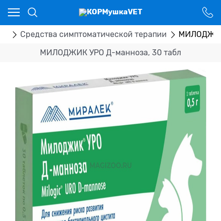
Ваш город - Костанай,
угадали?
ДА
НЕТ
ка
Средства симптоматической терапии
МИЛОДЖИК 
МИЛОДЖИК УРО Д-манноза, 30 табл