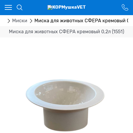
Ваш город - Костанай,
угадали?
ДА
НЕТ
ры
Миски
Миска для животных СФЕРА кремовый 0,2л
Миска для животных СФЕРА кремовый 0,2л (1551)