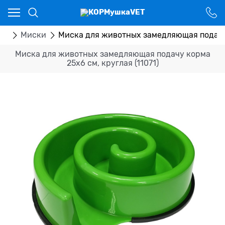
Ваш город - Костанай,
угадали?
ДА
НЕТ
ры
Миски
Миска для животных замедляющая подачу к
Миска для животных замедляющая подачу корма
25х6 см, круглая (11071)