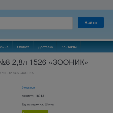
Найти
азине
Оплата
Доставка
Контакты
 №8 2,8л 1526 «ЗООНИК»
ой №8 2,8л 1526 «ЗООНИК»
0 отзывов
Артикул:
189131
Ед. измерения:
Штука