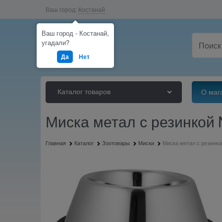
Ваш город:
Костанай
Ваш город - Костанай,
угадали?
Да
Нет
Каталог товаров
О маг
Миска метал с резинкой
Главная
Каталог
Зоотовары
Миски
Миска метал с резинк