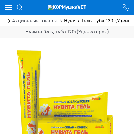
Ваш город - Костанай,
угадали?
ДА
НЕТ
ог
Акционные товары
Нувита Гель, туба 120г(Уценка
Нувита Гель, туба 120г(Уценка срок)