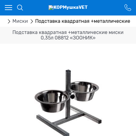
Ваш город - Костанай,
угадали?
ДА
НЕТ
ры
Миски
Подставка квадратная +металлические м
Подставка квадратная +металлические миски
0,35л 08812 «ЗООНИК»