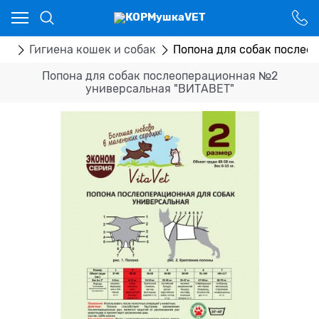
Ваш город - Костанай,
угадали?
ДА
НЕТ
ры
Гигиена кошек и собак
Попона для собак послео
Попона для собак послеоперационная №2
универсальная "ВИТАВЕТ"