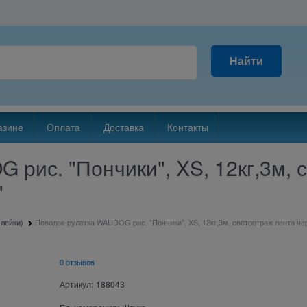
Найти
азине
Оплата
Доставка
Контакты
рис. "Пончики", XS, 12кг,3м, 
"
шлейки)
Поводок-рулетка WAUDOG рис. "Пончики", XS, 12кг,3м, светоотраж лента че
0 отзывов
Артикул:
188043