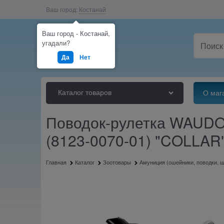
Ваш город:
Костанай
Ваш город - Костанай,
угадали?
Да
Нет
Каталог товаров
О маг
Поводок-рулетка WAUDOG 
(8123-0070-01) "COLLAR
Главная
Каталог
Зоотовары
Амуниция (ошейники, поводки, 