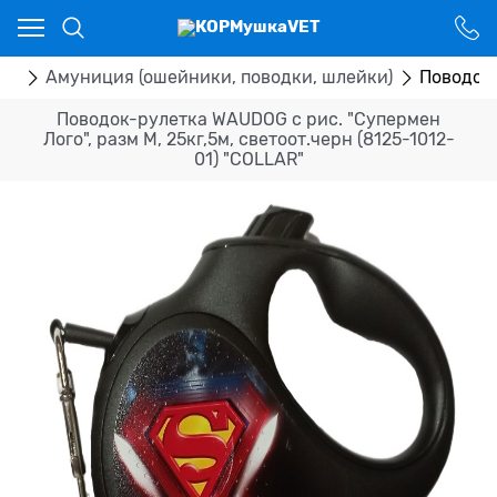
Ваш город - Костанай,
угадали?
ДА
НЕТ
ры
Амуниция (ошейники, поводки, шлейки)
Поводок-
Поводок-рулетка WAUDOG с рис. "Супермен
Лого", разм М, 25кг,5м, светоот.черн (8125-1012-
01) "COLLAR"