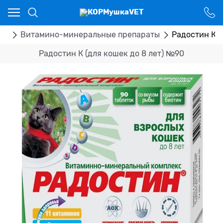
Ваш город - Костанай,
угадали?
ДА
НЕТ
ка
Витамино-минеральные препараты
Радостин К (
Радостин К (для кошек до 8 лет) №90