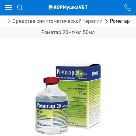
Ваш город - Костанай,
угадали?
ДА
НЕТ
ка
Средства симптоматической терапии
Рометар 2
Рометар 20мг/мл 50мл