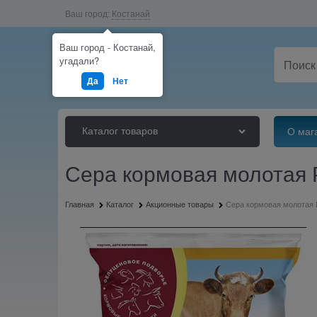
Ваш город:
Костанай
Ваш город - Костанай,
угадали?
Да
Нет
Каталог товаров
О маг
Сера кормовая молотая 
Главная
Каталог
Акционные товары
Сера кормовая молотая 