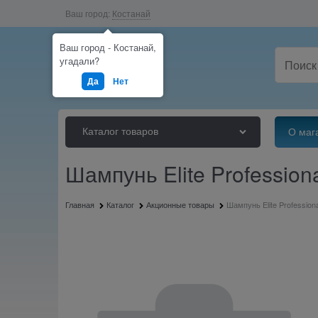
Ваш город:
Костанай
Ваш город - Костанай,
угадали?
Да
Нет
Каталог товаров
О маг
Шампунь Elite Profession
Главная
Каталог
Акционные товары
Шампунь Elite Profession