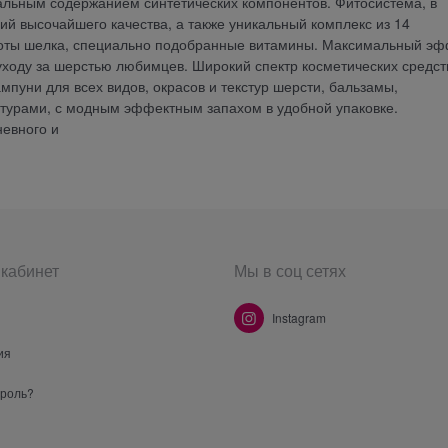
альным содержанием синтетических компонентов. Фитосистема, в
ий высочайшего качества, а также уникальный комплекс из 14
лоты шелка, специально подобранные витамины. Максимальный эф
уходу за шерстью любимцев. Широкий спектр косметических средст
пуни для всех видов, окрасов и текстур шерсти, бальзамы,
турами, с модным эффектным запахом в удобной упаковке.
евного и
кабинет
Мы в соц сетях
Instagram
ия
ароль?