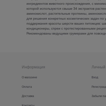
ингредиентов животного происхождения, с миним
которой используются свыше 34 экстрактов растен
аминокислот, растительные протеины, аминокис
для решения конкретных косметических задач по 
поддержания красоты шерсти ваших питомцев: шам
кондиционеры, спреи с протестированными рецеп
Рекомендованы ведущими грумерами для повседн
Информация
Личный 
О магазине
Вход
Оплата
Регистрац
Доставка
Забыли п
Контакты