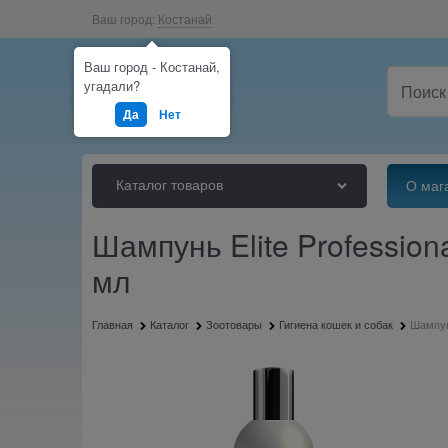
Ваш город:
Костанай
Ваш город - Костанай,
угадали?
Да
Нет
Каталог товаров
О маг
Шампунь Elite Profession
мл
Главная
Каталог
Зоотовары
Гигиена кошек и собак
Шампунь