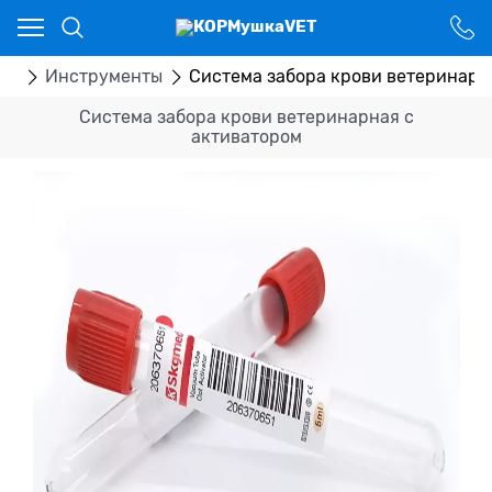
Ваш город - Костанай,
угадали?
ДА
НЕТ
ка
Инструменты
Система забора крови ветеринарн
Система забора крови ветеринарная с
активатором