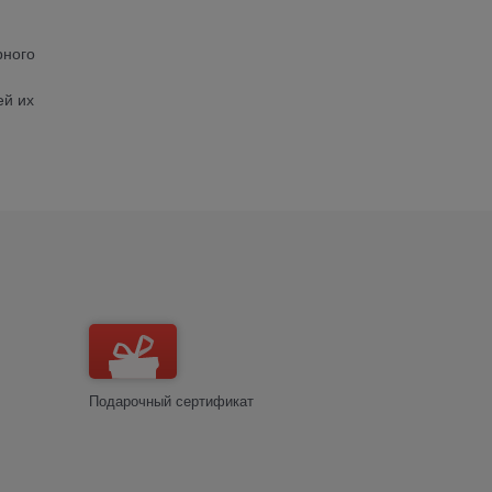
рного
ей их
Подарочный сертификат