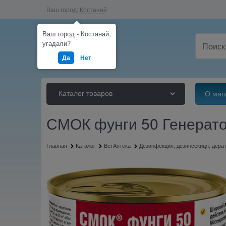
Ваш город:
Костанай
Ваш город - Костанай,
угадали?
Да
Нет
Каталог товаров
О маг
СМОК фунги 50 Генерат
Главная
Каталог
ВетАптека
Дезинфекция, дезинсекиця, дера