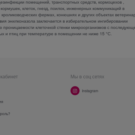
езинфекции помещений, транспортных средств, кормоцехов ,
кормушек, клеток, гнезд, поилок, инженерных коммуникаций в
 кролиководческих фермах, конюшнях и других объектах ветерина
вия энилконазола заключается в избирательном ингибировании
ию проницаемости клеточной стенки микроорганизмов с последующ
ых и птиц при температуре в помещении не ниже 15 °С.
кабинет
Мы в соц сетях
Instagram
ия
ароль?