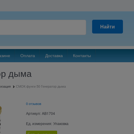
Найти
азине
Оплата
Доставка
Контакты
ор дыма
тизация
СМОК фунги 50 Генератор дыма
0 отзывов
Артикул:
AB1704
Ед. измерения:
Упаковка