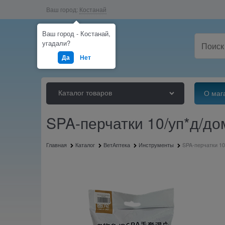
Ваш город:
Костанай
Ваш город - Костанай,
угадали?
Да
Нет
Каталог товаров
О маг
SPA-перчатки 10/уп*д/д
Главная
Каталог
ВетАптека
Инструменты
SPA-перчатки 10