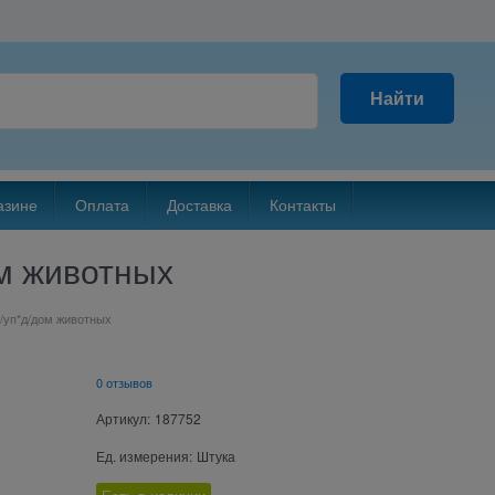
Найти
азине
Оплата
Доставка
Контакты
ом животных
/уп*д/дом животных
0 отзывов
Артикул:
187752
Ед. измерения:
Штука