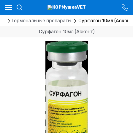
Ваш город - Костанай,
угадали?
ДА
НЕТ
ка
Гормональные препараты
Сурфагон 10мл (Асконт
Сурфагон 10мл (Асконт)